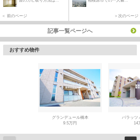
畳のカビ取り方法は...
相模原市での一人暮...
＜ 前のページ
＞次のページ
記事一覧ページへ
おすすめ物件
グランデュール橋本
パラッツ
9.5万円
14