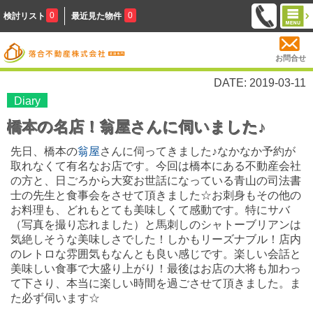
0
0
検討リスト
最近見た物件
お問合せ
DATE: 2019-03-11
Diary
橋本の名店！翁屋さんに伺いました♪
先日、橋本の
翁屋
さんに伺ってきました♪なかなか予約が
取れなくて有名なお店です。今回は橋本にある不動産会社
の方と、日ごろから大変お世話になっている青山の司法書
士の先生と食事会をさせて頂きました☆お刺身もその他の
お料理も、どれもとても美味しくて感動です。特にサバ
（写真を撮り忘れました）と
馬刺しのシャトーブリアンは
気絶しそうな美味しさでした！しかもリーズナブル！店内
のレトロな雰囲気もなんとも良い感じです。楽しい会話と
美味しい食事で大盛り上がり！最後はお店の大将も加わっ
て下さり、本当に楽しい時間を過ごさせて頂きました。ま
た必ず伺います☆