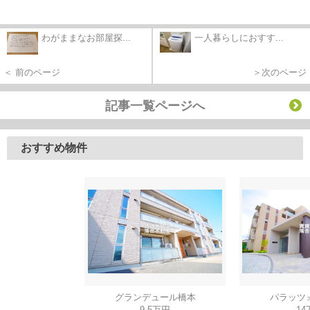
わがままなお部屋探...
一人暮らしにおすす...
＜ 前のページ
＞次のページ
記事一覧ページへ
おすすめ物件
グランデュール橋本
パラッツ
9.5万円
14