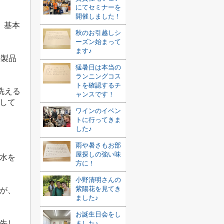
にてセミナーを
開催しました！
、基本
秋のお引越しシ
ーズン始まって
ます♪
の製品
猛暑日は本当の
ランニングコス
トを確認するチ
洗える
ャンスです！
して
ワインのイベン
トに行ってきま
した♪
雨や暑さもお部
屋探しの強い味
水を
方に！
小野清明さんの
紫陽花を見てき
が、
ました♪
お誕生日会をし
先し
ました♪