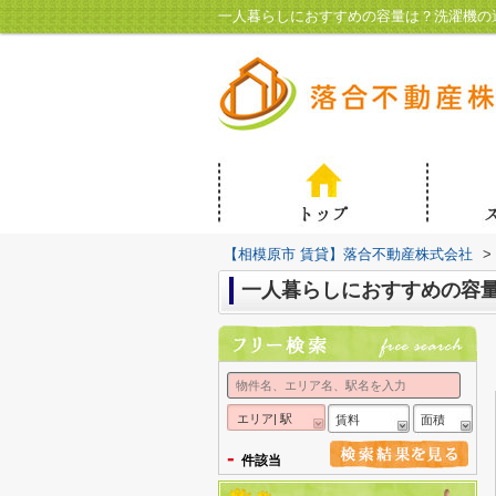
一人暮らしにおすすめの容量は？洗濯機の
【相模原市 賃貸】落合不動産株式会社
>
一人暮らしにおすすめの容
エリア| 駅
賃料
面積
-
件該当