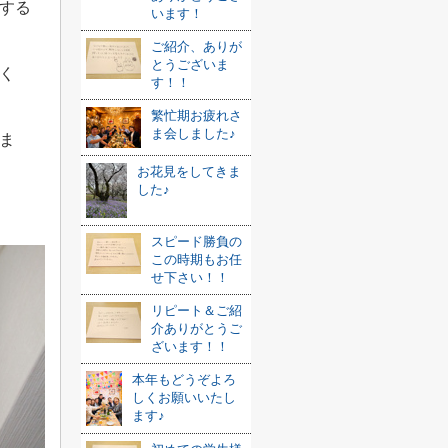
する
います！
ご紹介、ありが
とうございま
く
す！！
繁忙期お疲れさ
ま会しました♪
ま
お花見をしてきま
した♪
スピード勝負の
この時期もお任
せ下さい！！
リピート＆ご紹
介ありがとうご
ざいます！！
本年もどうぞよろ
しくお願いいたし
ます♪