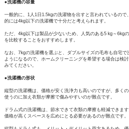
●
洗濯機の容量
一般的に、
1
人
1
日
1.5kg
の洗濯物を出すと言われているので
的には
4kg
以下の洗濯機で十分だと考えられます。
ただ、
4kg
以下は製品が少ないため、人気のある
5 kg
～
6kg
を比較することをおすすめします。
なお、
7kg
の洗濯機を選ぶと、ダブルサイズの毛布も自宅で
ようになるので、ホームクリーニングを希望する場合は検討
みてください。
●
洗濯機の形状
縦型の洗濯機は、価格が安く洗浄力も高いのですが、多くの
使うのに加え衣類が摩擦で傷みやすいのが難点です。
ドラム式の洗濯機は、節水できて衣類の摩擦も軽減できます
価格が高くスペースを広めにとる必要があるのが難点です。
縦型もドラム式も、メリット・デメリット両方あるため、優