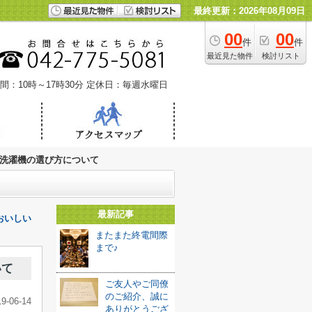
最終更新：2026年08月09日
00
00
件
件
最近見た物件
検討リスト
間：10時～17時30分
定休日：毎週水曜日
洗濯機の選び方について
最新記事
おいしい
またまた終電間際
まで♪
いて
ご友人やご同僚
のご紹介、誠に
19-06-14
ありがとうござ