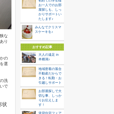
初めての学生様
お一人でのお部
屋探しも、しっ
かりサポートい
たします♪
みんなでクリスマ
スケーキを♪
狭な
あり
おすすめ記事
大人の遠足 in
かの
本栖湖♪
を選
地域密着の落合
不動産だからで
きる！転勤・お
の洗
引越しサポート
いで
お部屋探しで大
切な事、しっか
りお伝えしま
形状
す！
賃貸住宅フェア