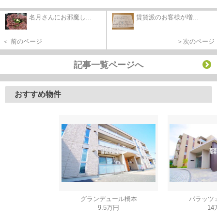
名月さんにお邪魔し...
賃貸派のお客様が増...
＜ 前のページ
＞次のページ
記事一覧ページへ
おすすめ物件
グランデュール橋本
パラッツ
9.5万円
14