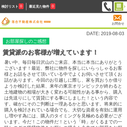
0
0
検討リスト
最近見た物件
お問合せ
DATE: 2019-08-03
お部屋探しのご感想
賃貸派のお客様が増えています！
暑い中、毎日毎日沢山のご来店、本当に本当にありがとう
ございます！最近、弊社に物件を探しにいらっしゃるお客
様とお話をさせて頂いている中でよくお伺いさせて頂くお
話があります。今回のお引越しに際し、家を買おうか借り
ようか検討した結果、来年の東京オリンピックが終わると
土地建物の相場が大きく変わる可能性がある事から、購入
は先送りにして賃貸にする事にしました！という内容で
す。確かにそのご判断は一理あるかと思います。将来的に
購入を検討されている場合でも、大切な資産を有効に運用
し増やす為には、購入のタイミングを見極める必要がござ
います。今だ！この物件だ！という「時」がくるまでの一