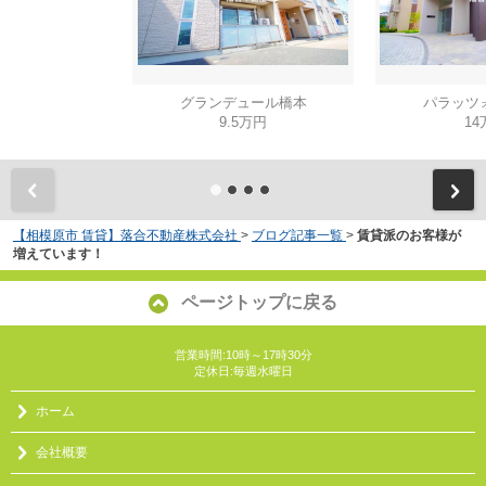
グランデュール橋本
パラッツ
9.5万円
14
【相模原市 賃貸】落合不動産株式会社
>
ブログ記事一覧
>
賃貸派のお客様が
増えています！
ページトップに戻る
営業時間:10時～17時30分
定休日:毎週水曜日
ホーム
会社概要