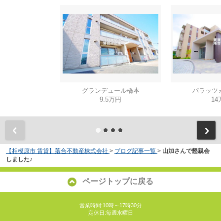
グランデュール橋本
パラッツ
9.5万円
14
【相模原市 賃貸】落合不動産株式会社
>
ブログ記事一覧
>
山加さんで懇親会
しました♪
ページトップに戻る
営業時間:10時～17時30分
定休日:毎週水曜日