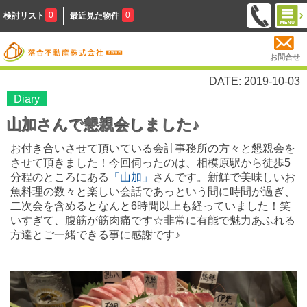
0
0
検討リスト
最近見た物件
お問合せ
DATE: 2019-10-03
Diary
山加さんで懇親会しました♪
お付き合いさせて頂いている会計事務所の方々と懇親会を
させて頂きました！今回伺ったのは、相模原駅から徒歩5
分程のところにある
「山加」
さんです。新鮮で美味しいお
魚料理の数々と楽しい会話であっという間に時間が過ぎ、
二次会を含めるとなんと6時間以上も経っていました！笑
いすぎて、腹筋が筋肉痛です☆非常に有能で魅力あふれる
方達とご一緒できる事に感謝です♪