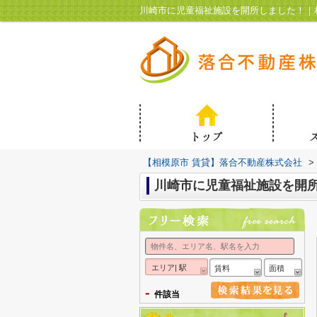
川崎市に児童福祉施設を開所しました！｜
【相模原市 賃貸】落合不動産株式会社
>
川崎市に児童福祉施設を開
エリア| 駅
賃料
面積
-
件該当