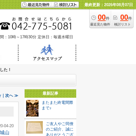
最終更新：2026年08月07日
00
00
件
件
最近見た物件
検討リスト
間：10時～17時30分
定休日：毎週水曜日
した！
最新記事
｜次へ ≫
またまた終電間際
まで♪
ご友人やご同僚
20-04-20
のご紹介、誠に
城山
ありがとうござ