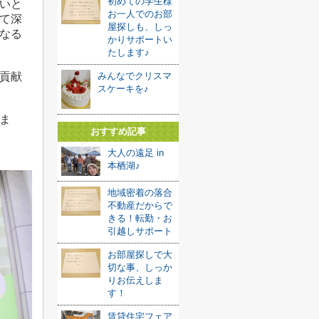
初めての学生様
いと
お一人でのお部
て深
屋探しも、しっ
なる
かりサポートい
たします♪
貢献
みんなでクリスマ
スケーキを♪
ま
おすすめ記事
大人の遠足 in
本栖湖♪
地域密着の落合
不動産だからで
きる！転勤・お
引越しサポート
お部屋探しで大
切な事、しっか
りお伝えしま
す！
賃貸住宅フェア