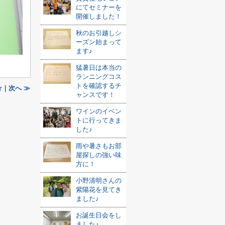
にてセミナーを
開催しました！
秋のお引越しシ
ーズン始まって
ます♪
猛暑日は本当の
ランニングコス
トを確認するチ
｜次へ ≫
ャンスです！
ワインのイベン
トに行ってきま
した♪
雨や暑さもお部
屋探しの強い味
方に！
小野清明さんの
紫陽花を見てき
ました♪
お誕生日会をし
ました♪