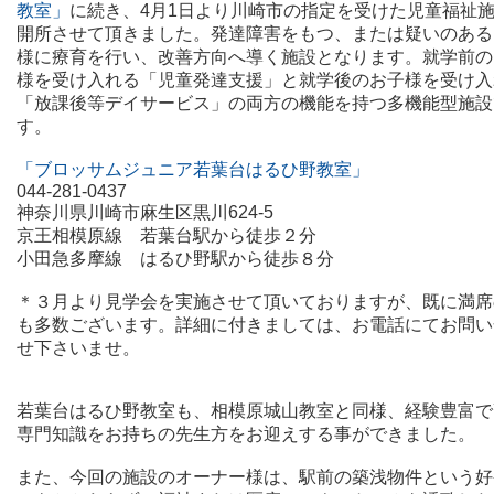
教室」
に
続き、
4月1日より川崎市の指定を受けた児童福祉
開所させて頂きました。発達障害をもつ、または疑いのある
様に療育を行い、改善方向へ導く施設となります。就学前の
様を受け入れる「児童発達支援」と就学後のお子様を受け入
「放課後等デイサービス」の両方の機能を持つ多機能型施設
す。
「ブロッサムジュニア若葉台はるひ野教室」
044-281-0437
神奈川県川崎市麻生区黒川624-5
京王相模原線 若葉台駅から徒歩２分
小田急多摩線 はるひ野駅から徒歩８分
＊３月より見学会を実施させて頂いておりますが、
既に満席
も多数ございます。
詳細に付きましては、
お電話にてお問い
せ下さいませ。
若葉台はるひ野教室も、相模原城山教室と同様、経験豊富で
専門知識をお持ちの先生方をお迎えする事ができました。
また、今回の施設のオーナー様は、駅前の築浅物件という好