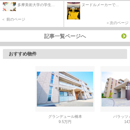
多摩美術大学の学生...
ヌードルメーカーで...
＜ 前のページ
＞次のページ
記事一覧ページへ
おすすめ物件
グランデュール橋本
パラッツ
9.5万円
14