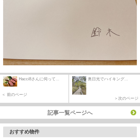
Hacci8さんに伺って...
奥日光でハイキング...
＜ 前のページ
＞次のページ
記事一覧ページへ
おすすめ物件