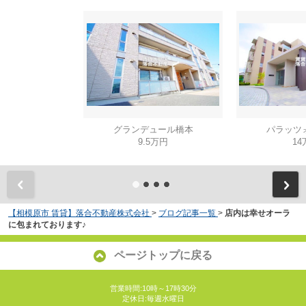
グランデュール橋本
パラッツ
9.5万円
14
【相模原市 賃貸】落合不動産株式会社
>
ブログ記事一覧
>
店内は幸せオーラ
に包まれております♪
ページトップに戻る
営業時間:10時～17時30分
定休日:毎週水曜日