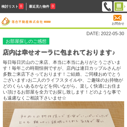
0
0
検討リスト
最近見た物件
お問合せ
DATE: 2022-05-30
お部屋探しのご感想
店内は幸せオーラに包まれております♪
毎日毎日沢山のご来店、本当に本当にありがとうございま
す！毎年この時期恒例ですが、店内は連日カップルさんが
多数ご来店下さっております！ご結婚、ご同棲おめでとう
ございます♪お二人のライフスタイルや、ご趣味のお持物が
どのくらいあるかなどを伺いながら、楽しく快適にお住ま
い頂けるお部屋を全力でお探し致します！どのような事で
も遠慮なくご相談下さいませ☆