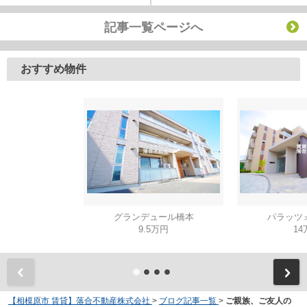
記事一覧ページへ
おすすめ物件
グランデュール橋本
パラッツ
9.5万円
14
【相模原市 賃貸】落合不動産株式会社
>
ブログ記事一覧
>
ご親族、ご友人の