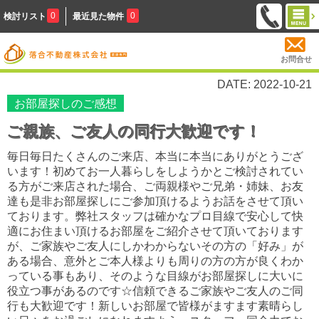
0
0
検討リスト
最近見た物件
お問合せ
DATE: 2022-10-21
お部屋探しのご感想
ご親族、ご友人の同行大歓迎です！
毎日毎日たくさんのご来店、本当に本当にありがとうござ
います！初めてお一人暮らしをしようかとご検討されてい
る方がご来店された場合、ご両親様やご兄弟・姉妹、お友
達も是非お部屋探しにご参加頂けるようお話をさせて頂い
ております。弊社スタッフは確かなプロ目線で安心して快
適にお住まい頂けるお部屋をご紹介させて頂いております
が、ご家族やご友人にしかわからないその方の「好み」が
ある場合、意外とご本人様よりも周りの方の方が良くわか
っている事もあり、そのような目線がお部屋探しに大いに
役立つ事があるのです☆信頼できるご家族やご友人のご同
行も大歓迎です！新しいお部屋で皆様がますます素晴らし