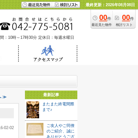
最終更新：2026年08月08日
00
00
件
件
最近見た物件
検討リスト
間：10時～17時30分
定休日：毎週水曜日
最新記事
 ≫
またまた終電間際
まで♪
ご友人やご同僚
16-02-02
のご紹介、誠に
ありがとうござ