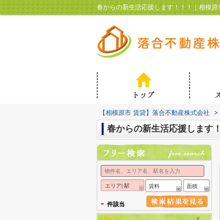
春からの新生活応援します！！！｜相模原
【相模原市 賃貸】落合不動産株式会社
>
春からの新生活応援します
エリア| 駅
賃料
面積
-
件該当