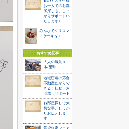
初めての学生様
お一人でのお部
屋探しも、しっ
かりサポートい
たします♪
みんなでクリスマ
スケーキを♪
おすすめ記事
大人の遠足 in
本栖湖♪
地域密着の落合
不動産だからで
きる！転勤・お
引越しサポート
お部屋探しで大
切な事、しっか
りお伝えしま
す！
賃貸住宅フェア