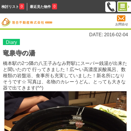
0
0
検討リスト
最近見た物件
お問合せ
DATE: 2016-02-04
Diary
竜泉寺の湯
橋本駅の2つ隣の八王子みなみ野駅にスーパー銭湯が出来た
と聞いたので 行ってきました！広〜い高濃度炭酸風呂、数
種類の岩盤浴、食事所も充実していました！新名所になり
そうです☆ 写真は、名物のカレーうどん。とっても大きな
器で出てきます(^^)