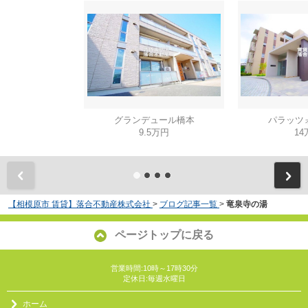
グランデュール橋本
パラッツ
9.5万円
14
【相模原市 賃貸】落合不動産株式会社
>
ブログ記事一覧
>
竜泉寺の湯
ページトップに戻る
営業時間:10時～17時30分
定休日:毎週水曜日
ホーム