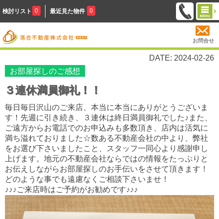
0
0
検討リスト
最近見た物件
お問合せ
DATE: 2024-02-26
お部屋探しのご感想
３連休満員御礼！！
毎日毎日沢山のご来店、本当に本当にありがとうございま
す！先週に引き続き、３連休は終日満員御礼でした♪また、
ご遠方からお電話でのお申込みも多数頂き、店内は活気に
満ち溢れておりました☆数ある不動産会社の中より、弊社
をお選び下さいましたこと、スタッフ一同心より感謝申し
上げます。地元の不動産会社ならではの情報をたっぷりと
お伝えしながらお部屋探しのお手伝いをさせて頂きます！
どのような事でも遠慮なくご相談下さいませ！
♪♪♪ご来店時はご予約がお勧めです♪♪♪