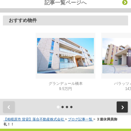
記事一覧ページへ
おすすめ物件
グランデュール橋本
パラッツ
9.5万円
14
【相模原市 賃貸】落合不動産株式会社
>
ブログ記事一覧
>
３連休満員御
礼！！