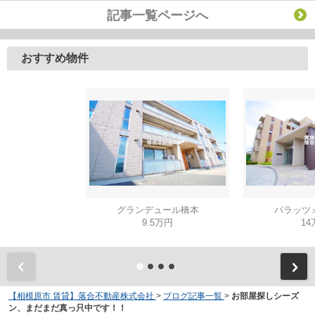
記事一覧ページへ
おすすめ物件
グランデュール橋本
パラッツ
9.5万円
14
【相模原市 賃貸】落合不動産株式会社
>
ブログ記事一覧
>
お部屋探しシーズ
ン、まだまだ真っ只中です！！