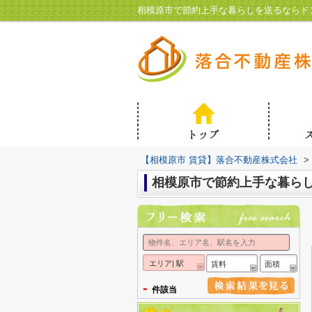
相模原市で節約上手な暮らしを送るならド
【相模原市 賃貸】落合不動産株式会社
>
相模原市で節約上手な暮ら
エリア| 駅
賃料
面積
-
件該当