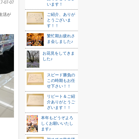
17-07-07
います！
生活が
ご紹介、ありが
とうございま
す！！
繁忙期お疲れさ
ま会しました♪
お花見をしてきま
した♪
スピード勝負の
この時期もお任
せ下さい！！
リピート＆ご紹
介ありがとうご
ざいます！！
本年もどうぞよろ
しくお願いいたし
ます♪