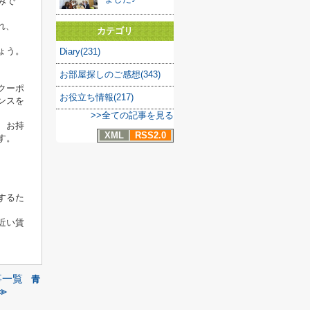
みで
れ、
カテゴリ
ょう。
Diary(231)
お部屋探しのご感想(343)
クーポ
お役立ち情報(217)
ンスを
>>全ての記事を見る
、お持
XML
RSS2.0
す。
するた
近い賃
事一覧
青
≫