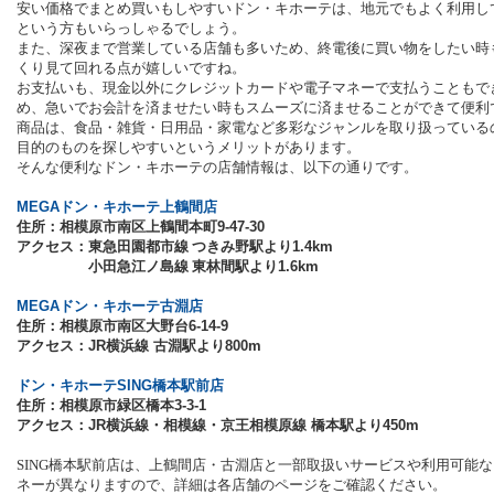
安い価格でまとめ買いもしやすいドン・キホーテは、地元でもよく利用し
という方もいらっしゃるでしょう。
また、深夜まで営業している店舗も多いため、終電後に買い物をしたい時
くり見て回れる点が嬉しいですね。
お支払いも、現金以外にクレジットカードや電子マネーで支払うこともで
め、急いでお会計を済ませたい時もスムーズに済ませることができて便利
商品は、食品・雑貨・日用品・家電など多彩なジャンルを取り扱っている
目的のものを探しやすいというメリットがあります。
そんな便利なドン・キホーテの店舗情報は、以下の通りです。
MEGAドン・キホーテ上鶴間店
住所：相模原市南区上鶴間本町
9-47-30
アクセス：東急田園都市線 つきみ野駅より
1.4km
小田急江ノ島線 東林間駅より
1.6km
MEGAドン・キホーテ古淵店
住所：相模原市南区大野台
6-14-9
アクセス：
JR
横浜線 古淵駅より
800m
ドン・キホーテSING橋本駅前店
住所：相模原市緑区橋本
3-3-1
アクセス：
JR
横浜線・相模線・京王相模原線 橋本駅より
450m
SING
橋本駅前店は、上鶴間店・古淵店と一部取扱いサービスや利用可能な
ネーが異なりますので、詳細は各店舗のページをご確認ください。