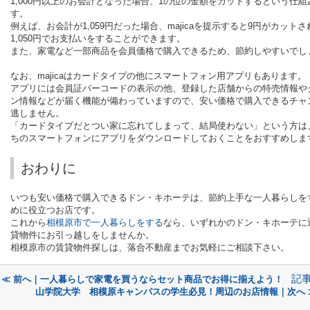
1,000
円以上のお会計となった場合、
1
の位の金額をカットするという仕組
す。
例えば、お会計が
1,059
円だった場合、
majica
を提示すると
9
円がカットさ
1,050
円でお支払いをすることができます。
また、家電など一部商品を会員価格で購入できるため、節約しやすいでし
なお、
majica
はカードタイプの他にスマートフォン用アプリもあります。
アプリには会員証バーコードの表示の他、登録した店舗からの特売情報や
ン情報などが届く機能が備わっていますので、安い価格で購入できるチャ
逃しません。
「カードタイプだとつい家に忘れてしまって、結局使わない」という方は
ちのスマートフォンにアプリをダウンロードしておくことをおすすめしま
おわりに
いつも安い価格で購入できるドン・キホーテは、節約上手な一人暮らしを
めに役立つお店です。
これから
相模原市で一人暮らしをする
なら、いずれかのドン・キホーテに
貸物件にお引っ越しをしませんか。
相模原市の賃貸物件探しは、落合不動産までお気軽にご相談下さい。
記
≪ 前へ｜一人暮らしで家電を買うならセット商品でお得に揃えよう！
山学院大学 相模原キャンパスの学生必見！周辺のお店情報｜次へ 