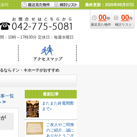
式会社
最終更新：2026年08月07日
00
00
件
件
最近見た物件
検討リスト
間：10時～17時30分
定休日：毎週水曜日
るならドン・キホーテがおすすめ
最新記事
記事一覧
 ≫
またまた終電間際
まで♪
テが
ご友人やご同僚
のご紹介、誠に
ありがとうござ