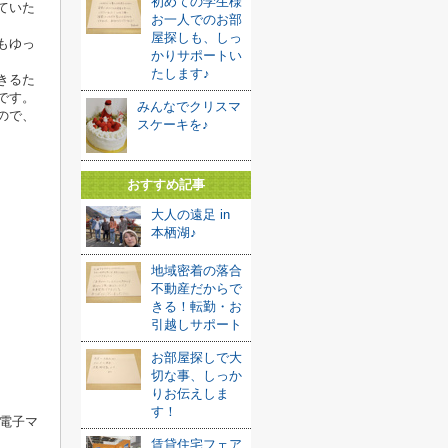
初めての学生様
ていた
お一人でのお部
屋探しも、しっ
もゆっ
かりサポートい
たします♪
きるた
です。
みんなでクリスマ
ので、
スケーキを♪
おすすめ記事
大人の遠足 in
本栖湖♪
地域密着の落合
不動産だからで
きる！転勤・お
引越しサポート
お部屋探しで大
切な事、しっか
りお伝えしま
す！
電子マ
賃貸住宅フェア