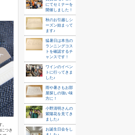
にてセミナーを
開催しました！
秋のお引越しシ
ーズン始まって
ます♪
猛暑日は本当の
ランニングコス
トを確認するチ
ャンスです！
ワインのイベン
トに行ってきま
した♪
雨や暑さもお部
屋探しの強い味
方に！
小野清明さんの
紫陽花を見てき
ました♪
す。
お誕生日会をし
物につき
ました♪