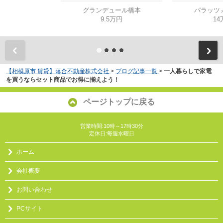
グランデュール橋本
パラッツ
9.5万円
14
【相模原市 賃貸】落合不動産株式会社
>
ブログ記事一覧
>
一人暮らしで家電
を買うならセット商品でお得に揃えよう！
ページトップに戻る
営業時間:10時～17時30分
定休日:毎週水曜日
ホーム
会社概要
お問い合わせ
PCサイト