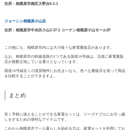
住所：相模原市南区大野台
6-1-1
ジョーシン相模原小山店
住所：相模原市中央区小山
3-37-1
コーナン相模原小山モール
2F
この他にも、相模原市内には大小様々な家電量販店があります。
なお、相模原市の幹線道路の
1
つである国道
16
号線は、沿道に家電量販
店が複数立地している通りとなっています。
国道
16
号線近くの賃貸物件にお住まいなら、色々な量販店を巡って商品
を比較することができますよ。
まとめ
安く手軽に揃えることができる家電セットは、リーズナブルにお引っ越
しをするための便利なアイテムです。
これから相模原市で一人暮らしを始める方は、家電セットを利用してお