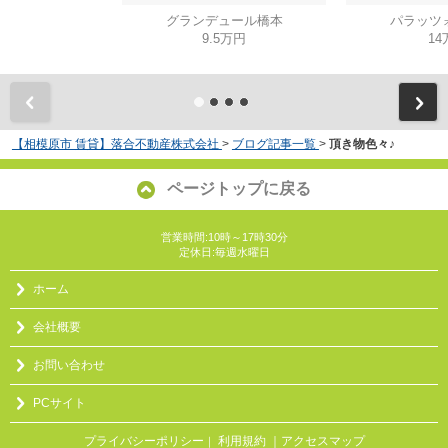
グランデュール橋本
パラッツ
9.5万円
14
【相模原市 賃貸】落合不動産株式会社
>
ブログ記事一覧
>
頂き物色々♪
ページトップに戻る
営業時間:10時～17時30分
定休日:毎週水曜日
ホーム
会社概要
お問い合わせ
PCサイト
プライバシーポリシー
利用規約
｜アクセスマップ
｜