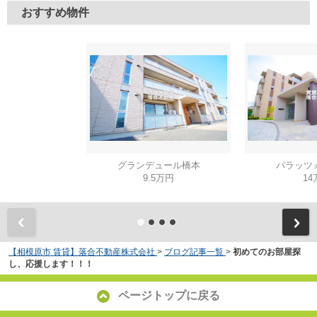
おすすめ物件
グランデュール橋本
パラッツ
9.5万円
14
【相模原市 賃貸】落合不動産株式会社
>
ブログ記事一覧
>
初めてのお部屋探
し、応援します！！！
ページトップに戻る