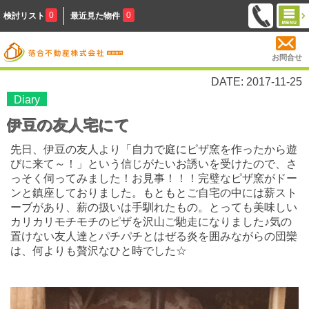
0
0
検討リスト
最近見た物件
お問合せ
DATE: 2017-11-25
Diary
伊豆の友人宅にて
先日、伊豆の友人より「自力で庭にピザ窯を作ったから遊
びに来て～！」という信じがたいお誘いを受けたので、さ
っそく伺ってみました！お見事！！！完璧なピザ窯がドー
ンと鎮座しておりました。もともとご自宅の中には薪スト
ーブがあり、薪の扱いは手馴れたもの。
とっても美味しい
カリカリモチモチのピザを沢山ご馳走になりました♪
気の
置けない友人達とパチパチとはぜる炎
を囲みながらの
団欒
は、何よりも贅沢なひと時でした☆