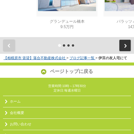
グランデュール橋本
パラッツ
9.5万円
14
【相模原市 賃貸】落合不動産株式会社
>
ブログ記事一覧
>
伊豆の友人宅にて
ページトップに戻る
営業時間:10時～17時30分
定休日:毎週水曜日
ホーム
会社概要
お問い合わせ