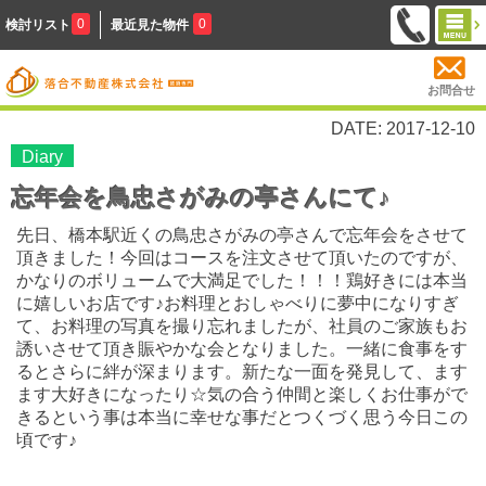
0
0
検討リスト
最近見た物件
お問合せ
DATE: 2017-12-10
Diary
忘年会を鳥忠さがみの亭さんにて♪
先日、橋本駅近くの鳥忠さがみの亭さんで忘年会をさせて
頂きました！今回はコースを注文させて頂いたのですが、
かなりのボリュームで大満足でした！！！鶏好きには本当
に嬉しいお店です♪お料理とおしゃべりに夢中になりすぎ
て、お料理の写真を撮り忘れましたが、社員のご家族もお
誘いさせて頂き賑やかな会となりました。一緒に食事をす
るとさらに絆が深まります。新たな一面を発見して、ます
ます大好きになったり☆気の合う仲間と楽しくお仕事がで
きるという事は本当に幸せな事だとつくづく思う今日この
頃です♪