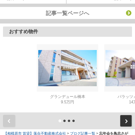
記事一覧ページへ
おすすめ物件
グランデュール橋本
パラッツ
9.5万円
14
【相模原市 賃貸】落合不動産株式会社
>
ブログ記事一覧
>
忘年会を鳥忠さが