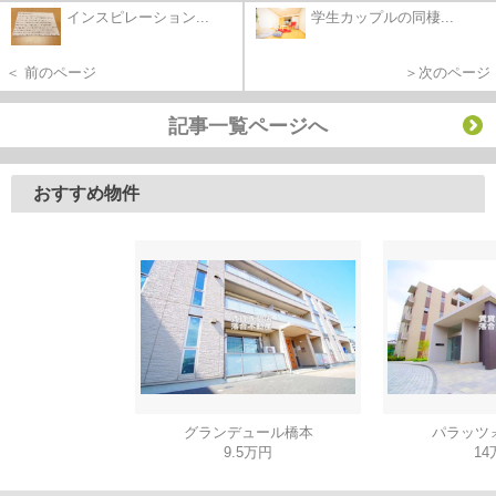
インスピレーション...
学生カップルの同棲...
＜ 前のページ
＞次のページ
記事一覧ページへ
おすすめ物件
グランデュール橋本
パラッツ
9.5万円
14