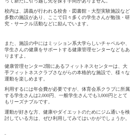
って新たに引っ越し先を探す手間がありません。
校内は、講義が行われる校舎・図書館・大型実験施設など
多数の施設があり、ここで日々多くの学生さんが勉強・研
究・サークル活動などに励んでいます。
また、施設の中にはミッション系大学らしいチャペルや、
学生さんの健康をサポートする健康管理センターなどもあ
りますよ。
健康管理センター
2
階にあるフィットネスセンターは、大
手フィットネスクラブさながらの本格的な施設で、様々な
運動を楽しめます。
利用するには年会費が必要ですが、体育会系クラブに所属
する学生さんは
2,000
円、一般学生さんでも
3,000
円ととて
もリーズナブルです。
運動が好きな方、健康やダイエットのためにジム通いを検
討している方は、ぜひ利用してみてはいかがでしょうか。