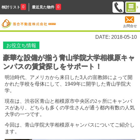
0
0
検討リスト
最近見た物件
お問合せ
DATE: 2018-05-10
お役立ち情報
豪華な設備が揃う青山学院大学相模原キャ
ンパスの賃貸探しをサポート！
明治時代、アメリカから来日した
3
人の宣教師によって開
かれた学校を母体にして、
1949
年に開学した青山学院大
学。
現在は、渋谷区青山と相模原市中央区の
2
ヶ所にキャンパ
スがあり、どちらも多くの学生さんが通う都内有数の人気
大学の一つです。
今回は、青山学院大学相模原キャンパスについてご紹介し
ます。