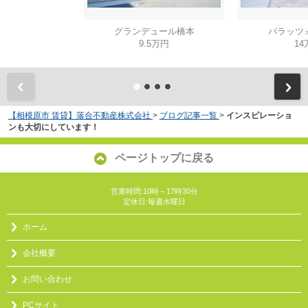
グランデュール橋本
パラッツ
9.5万円
14
【相模原市 賃貸】落合不動産株式会社
>
ブログ記事一覧
>
インスピレーショ
ンも大切にしています！
ページトップに戻る
営業時間:10時～17時30分
定休日:毎週水曜日
ホーム
会社概要
お問い合わせ
PCサイト