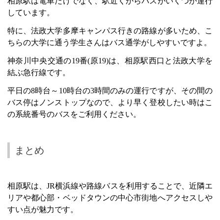
相原駅は電車だけでなく、駅近くからバスがいくつか運行
しています。
特に、法政大学多摩キャンパス行きの路線が多いため、こ
ちらの大学に通う学生さんはバス通学がしやすいですよ。
神奈川中央交通の
19
番
(
原
19)
は、相原駅西口と法政大学を
結ぶ急行線です。
平日の
8
時台～
10
時台の
3
時間のみの運行ですが、その間の
バス停はノンストップなので、より早く登校したい時はこ
の系統番号のバスをご利用ください。
まとめ
相原駅は、
JR
横浜線や路線バスを利用することで、近隣エ
リアや都心部・ベッドタウンの中心市街地へアクセスしや
すい点が魅力です。