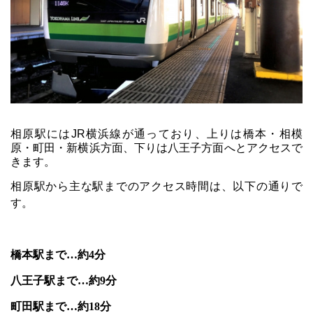
相原駅には
JR
横浜線が通っており、上りは橋本・相模
原・町田・新横浜方面、下りは八王子方面へとアクセスで
きます。
相原駅から主な駅までのアクセス時間は、以下の通りで
す。
橋本駅まで…約
4
分
八王子駅まで…約
9
分
町田駅まで…約
18
分