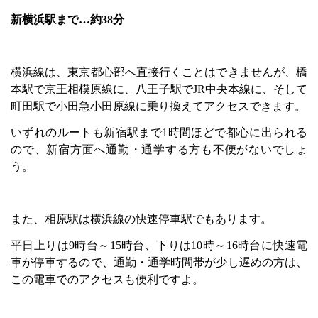
新横浜駅まで…約
38
分
横浜線は、東京都心部へ直接行くことはできませんが、橋
本駅で京王相模原線に、八王子駅で
JR
中央本線に、そして
町田駅で小田急小田原線に乗り換えてアクセスできます。
いずれのルートも新宿駅まで
1
時間ほどで都心に出られる
ので、新宿方面へ通勤・通学する方も不便がないでしょ
う。
また、相原駅は横浜線の快速停車駅でもあります。
平日上りは
9
時台～
15
時台、下りは
10
時～
16
時台に快速電
車が停車するので、通勤・通学時間帯が少し遅めの方は、
この電車でのアクセスも便利ですよ。