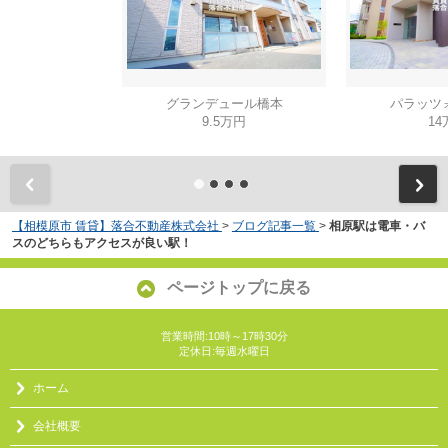
グランデュール橋本
パラッツ
9.5万円
14
【相模原市 賃貸】落合不動産株式会社
>
ブログ記事一覧
>
相原駅は電車・バ
スのどちらもアクセスが良い駅！
ページトップに戻る
営業時間:10時～17時30分
定休日:毎週水曜日
ホーム
会社概要