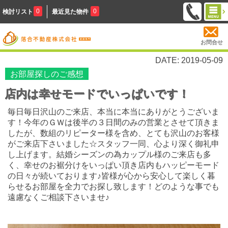
0
0
検討リスト
最近見た物件
お問合せ
DATE: 2019-05-09
お部屋探しのご感想
店内は幸せモードでいっぱいです！
毎日毎日沢山のご来店、本当に本当にありがとうございま
す！今年のＧＷは後半の３日間のみの営業とさせて頂きま
したが、数組のリピーター様を含め、とても沢山のお客様
がご来店下さいました☆スタッフ一同、心より深く御礼申
し上げます。結婚シーズンの為カップル様のご来店も多
く、幸せのお裾分けをいっぱい頂き店内もハッピーモード
の日々が続いております♪皆様が心から安心して楽しく暮
らせるお部屋を全力でお探し致します！どのような事でも
遠慮なくご相談下さいませ♪