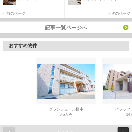
＜ 前のページ
＞次のページ
記事一覧ページへ
おすすめ物件
グランデュール橋本
パラッツ
9.5万円
14