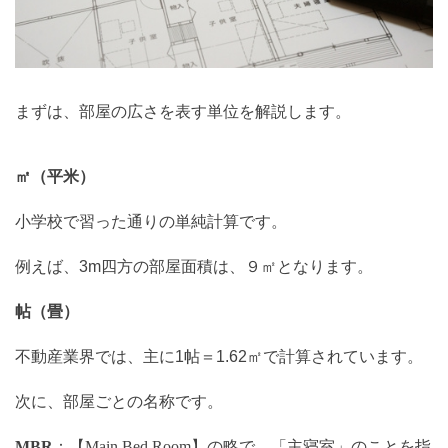
まずは、部屋の広さを表す単位を解説します。
㎡（平米）
小学校で習った通りの単純計算です。
例えば、
3m
四方の部屋面積は、９㎡となります。
帖（畳）
不動産業界では、主に
1
帖＝
1.62
㎡で計算されています。
次に、部屋ごとの名称です。
MBR
：
【
Main Bed Room
】の略で、「主寝室」のことを指