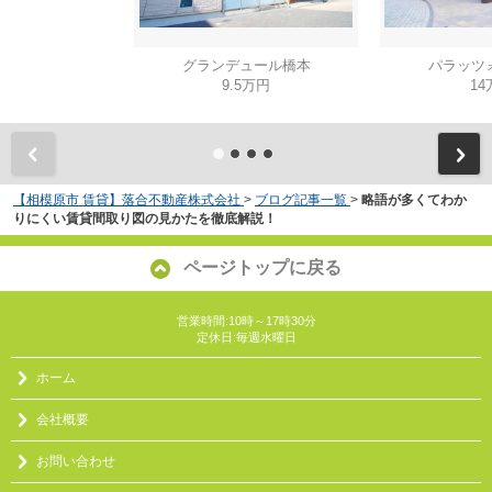
グランデュール橋本
パラッツ
9.5万円
14
【相模原市 賃貸】落合不動産株式会社
>
ブログ記事一覧
>
略語が多くてわか
りにくい賃貸間取り図の見かたを徹底解説！
ページトップに戻る
営業時間:10時～17時30分
定休日:毎週水曜日
ホーム
会社概要
お問い合わせ