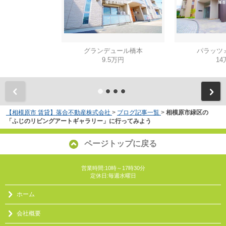
グランデュール橋本
パラッツ
9.5万円
14
【相模原市 賃貸】落合不動産株式会社
>
ブログ記事一覧
>
相模原市緑区の
「ふじのリビングアートギャラリー」に行ってみよう
ページトップに戻る
営業時間:10時～17時30分
定休日:毎週水曜日
ホーム
会社概要