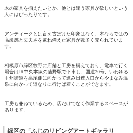
木の家具を揃えたいとか、他とは違う家具が欲しいという
人にはぴったりです。
アンティークとは言え古ぼけた印象はなく、木ならではの
高級感と丈夫さを兼ね備えた家具が数多く売られていま
す。
相模原市緑区牧野に店舗と工房を構えており、電車で行く
場合は
JR
中央本線の藤野駅で下車し、国道
20
号、いわゆる
甲州街道を高尾側に向かって進み日連入口からやまなみ温
泉に向かって道なりに行けば着くことができます。
工房も兼ねているため、店だけでなく作業するスペースが
あります。
緑区の「ふじのリビングアートギャラリ