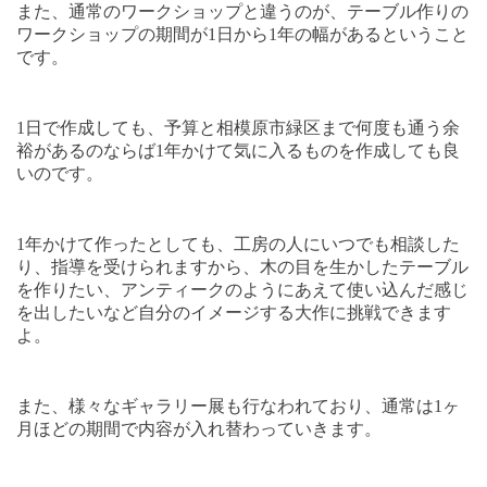
また、通常のワークショップと違うのが、テーブル作りの
ワークショップの期間が
1
日から
1
年の幅があるということ
です。
1
日で作成しても、予算と相模原市緑区まで何度も通う余
裕があるのならば
1
年かけて気に入るものを作成しても良
いのです。
1
年かけて作ったとしても、工房の人にいつでも相談した
り、指導を受けられますから、木の目を生かしたテーブル
を作りたい、アンティークのようにあえて使い込んだ感じ
を出したいなど自分のイメージする大作に挑戦できます
よ。
また、様々なギャラリー展も行なわれており、通常は
1
ヶ
月ほどの期間で内容が入れ替わっていきます。