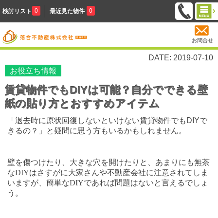
0
0
検討リスト
最近見た物件
お問合せ
DATE: 2019-07-10
お役立ち情報
賃貸物件でもDIYは可能？自分でできる壁
紙の貼り方とおすすめアイテム
「退去時に原状回復しないといけない賃貸物件でも
DIY
で
きるの？」と疑問に思う方もいるかもしれません。
壁を傷つけたり、大きな穴を開けたりと、あまりにも無茶
な
DIY
はさすがに大家さんや不動産会社に注意されてしま
いますが、簡単な
DIY
であれば問題はないと言えるでしょ
う。