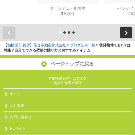
グランデュール橋本
パラッツ
9.5万円
14
【相模原市 賃貸】落合不動産株式会社
>
ブログ記事一覧
>
賃貸物件でもDIYは
可能？自分でできる壁紙の貼り方とおすすめアイテム
ページトップに戻る
営業時間:10時～17時30分
定休日:毎週水曜日
ホーム
会社概要
お問い合わせ
PCサイト