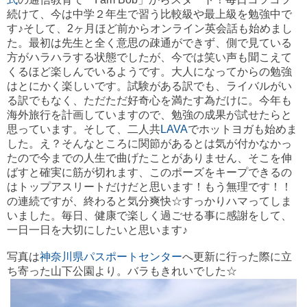
続けて、今は中学２年生で習う比較級や最上級を勉強中で
す♪そして、2ヶ月ほど前からオンライン英会話も始めまし
た。最初は先生と全く意思の疎通ができず、側で見ている
方がハラハラする状態でしたが、今では笑い声も聞こえて
くるほど楽しんでいるようです。大人になってからの勉強
はとにかく楽しいです。試験がある訳でも、ライバルがい
る訳でもなく、ただただ好奇心を満たす為だけに。今年も
海外旅行を計画していますので、勉強の成果が試せたらと
思っています。そして、二人共
LAVA
でホットヨガも始めま
した。え？そんなところに関節があるとは気が付かなかっ
たので今までの人生で曲げたことがありません、そこを伸
ばすと確実に筋が切れます、このポーズをキープできるの
はトップアスリートだけだと思います！もう無理です！！
の連続ですが、終わると気分爽快☆すっかりハマってしま
いました。毎日、健康で楽しく過ごせる事に感謝をして、
一日一日を大切にしたいと思います♪
写真は
神奈川県パスポートセンター
へ更新に行った際に立
ち寄った山下公園より。バラもきれいでした☆