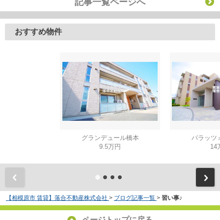
記事一覧ページへ
おすすめ物件
グランデュール橋本
パラッツ
9.5万円
14
【相模原市 賃貸】落合不動産株式会社
>
ブログ記事一覧
>
習い事♪
ページトップに戻る