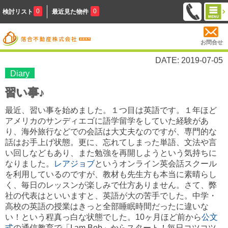
0
0
検討リスト
最近見た物件
お問合せ
DATE: 2019-07-05
Diary
習い事♪
最近、習い事を始めました。１つ目は英語です。１年ほど
アメリカのサンディエゴに語学留学をしていた経験があ
り、海外旅行などでの会話は大丈夫なのですが、専門的な
話はお手上げ状態。更に、忘れてしまった単語、文法や言
い回しなどもあり、また勉強を再開しようという気持ちに
なりました。
レアジョブ
というオンライン英会話スクール
を利用しているのですが、教材も先生方も本当に素晴らし
く、毎日のレッスンが楽しみで仕方ありません。さて、弊
社の代表はといいますと、英語が大の苦手でした。中学・
高校の英語の授業はきっと全部睡眠時間だったに違いな
い！という程真っ白な状態でした。10ヶ月ほど前から
公文
式
の通信教育で「I am Bob」からスタート！毎日コツコツ