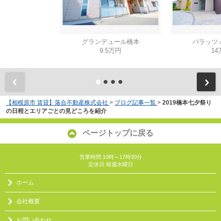
グランデュール橋本
パラッツ
9.5万円
14
【相模原市 賃貸】落合不動産株式会社
>
ブログ記事一覧
>
2019橋本七夕祭り
の日程とエリアごとの見どころを紹介
ページトップに戻る
営業時間:10時～17時30分
定休日:毎週水曜日
ホーム
会社概要
お問い合わせ