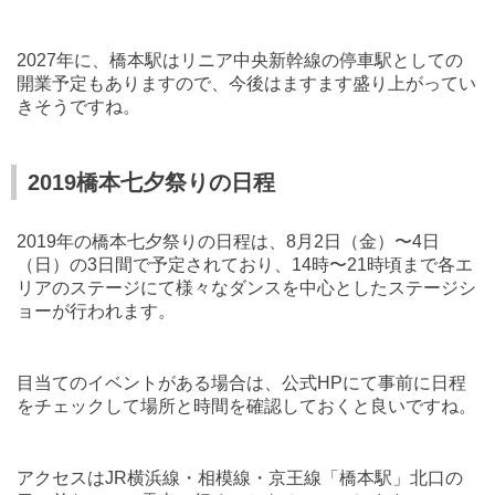
2027
年に、橋本駅はリニア中央新幹線の停車駅としての
開業予定もありますので、今後はますます盛り上がってい
きそうですね。
2019橋本七夕祭りの日程
2019
年の橋本七夕祭りの日程は、
8
月
2
日（金）〜
4
日
（日）の
3
日間で予定されており、
14
時〜
21
時頃まで各エ
リアのステージにて様々なダンスを中心としたステージシ
ョーが行われます。
目当てのイベントがある場合は、公式
HP
にて事前に日程
をチェックして場所と時間を確認しておくと良いですね。
アクセスは
JR
横浜線・相模線・京王線「橋本駅」北口の