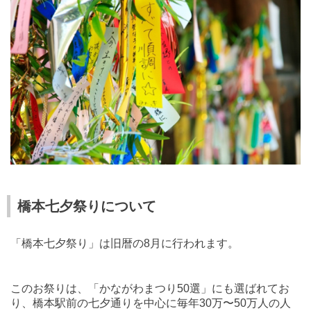
橋本七夕祭りについて
「橋本七夕祭り」は旧暦の
8
月に行われます。
このお祭りは、「かながわまつり
50
選」にも選ばれてお
り、橋本駅前の七夕通りを中心に毎年
30
万〜
50
万人の人