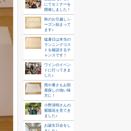
にてセミナーを
開催しました！
秋のお引越しシ
ーズン始まって
ます♪
猛暑日は本当の
ランニングコス
トを確認するチ
ャンスです！
ワインのイベン
トに行ってきま
した♪
雨や暑さもお部
屋探しの強い味
方に！
小野清明さんの
紫陽花を見てき
ました♪
お誕生日会をし
ました♪