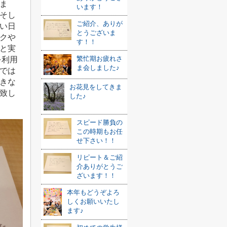
ま
います！
そし
ご紹介、ありが
い日
とうございま
クや
す！！
と実
繁忙期お疲れさ
を利用
ま会しました♪
では
きな
お花見をしてきま
致し
した♪
スピード勝負の
この時期もお任
せ下さい！！
リピート＆ご紹
介ありがとうご
ざいます！！
本年もどうぞよろ
しくお願いいたし
ます♪