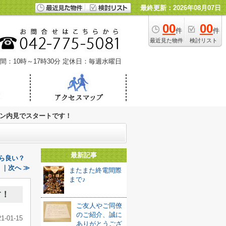
最終更新：2026年08月07日
00
00
件
件
最近見た物件
検討リスト
間：10時～17時30分
定休日：毎週水曜日
ン内見でスタートです！
最新記事
たら良い？
｜次へ ≫
またまた終電間際
まで♪
す！
ご友人やご同僚
のご紹介、誠に
21-01-15
ありがとうござ