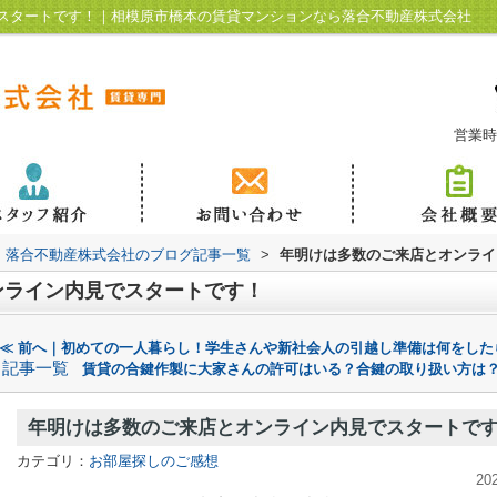
スタートです！｜相模原市橋本の賃貸マンションなら落合不動産株式会社
営業時
落合不動産株式会社のブログ記事一覧
>
年明けは多数のご来店とオンライ
ンライン内見でスタートです！
≪ 前へ｜初めての一人暮らし！学生さんや新社会人の引越し準備は何をし
記事一覧
賃貸の合鍵作製に大家さんの許可はいる？合鍵の取り扱い方は？
年明けは多数のご来店とオンライン内見でスタートで
カテゴリ：
お部屋探しのご感想
20