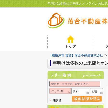
年明けは多数のご来店とオンライン内見で
【相模原市 賃貸】落合不動産株式会社
>
年明けは多数のご来店とオ
エリア| 駅
賃料
面積
-
件該当