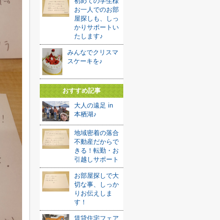
初めての学生様
お一人でのお部
屋探しも、しっ
かりサポートい
たします♪
みんなでクリスマ
スケーキを♪
おすすめ記事
大人の遠足 in
本栖湖♪
地域密着の落合
不動産だからで
きる！転勤・お
引越しサポート
お部屋探しで大
切な事、しっか
りお伝えしま
す！
賃貸住宅フェア