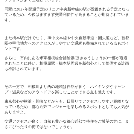
同駅は
2027
年開通予定のリニア中央新幹線の駅が設置される予定となっ
ているため、今後はますます交通利便性が高まることが期待されていま
す。
また橋本駅だけでなく、
JR
中央本線や中央自動車道・圏央道など、首都
圏や甲信地方へのアクセスがしやすい交通網も整備されている点もポイ
ントです。
さらに、市内にある米軍相模総合補給廠
(
ほきゅうしょう
)
の一部が返還
されたことに伴い、相模原駅・橋本駅周辺を新都心として整備する計画
も検討されています。
その一方で、相模川より西の地域は自然が多く、ハイキングやキャン
プ・温泉などのアウトドアを楽しむことができる点も魅力です。
東京都心や横浜・川崎などからも、日帰りでアクセスしやすい距離とな
っているため、都心近郊でレジャーを楽しめるスポットとしても人気が
ありますよ。
交通アクセスが良く、自然も豊かな都心近郊で移住をご希望の方に、ま
さにぴったりの街ではないでしょうか。