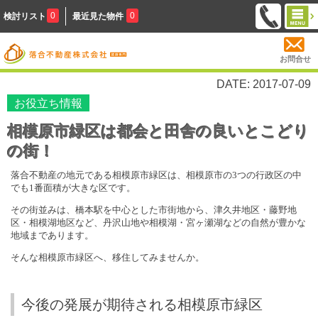
0
0
検討リスト
最近見た物件
お問合せ
DATE: 2017-07-09
お役立ち情報
相模原市緑区は都会と田舎の良いとこどり
の街！
落合不動産の地元である相模原市緑区は、相模原市の
3
つの行政区の中
でも
1
番面積が大きな区です。
その街並みは、橋本駅を中心とした市街地から、津久井地区・藤野地
区・相模湖地区など、丹沢山地や相模湖・宮ヶ瀬湖などの自然が豊かな
地域まであります。
そんな相模原市緑区へ、移住してみませんか。
今後の発展が期待される相模原市緑区