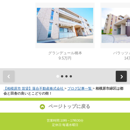
グランデュール橋本
パラッツ
9.5万円
14
【相模原市 賃貸】落合不動産株式会社
>
ブログ記事一覧
>
相模原市緑区は都
会と田舎の良いとこどりの街！
ページトップに戻る
営業時間:10時～17時30分
定休日:毎週水曜日