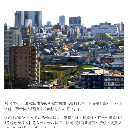
2010
年
4
月、相模原市が政令指定都市へ移行したことを機に誕生した緑
区は、市全体の
8
割近くの面積を占めています。
区の中心駅となっている橋本駅は、
JR
横浜線・相模線・京王相模原線の
3
路線が乗り入れるターミナル駅で、駅周辺は商業施設や学校・賃貸マ
ンションが多く立地しています。