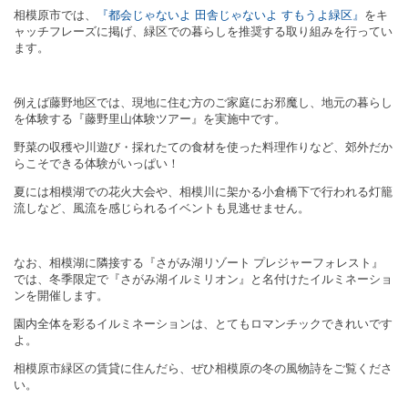
相模原市では、
『都会じゃないよ 田舎じゃないよ すもうよ緑区』
をキ
ャッチフレーズに掲げ、緑区での暮らしを推奨する取り組みを行ってい
ます。
例えば藤野地区では、現地に住む方のご家庭にお邪魔し、地元の暮らし
を体験する『藤野里山体験ツアー』を実施中です。
野菜の収穫や川遊び・採れたての食材を使った料理作りなど、郊外だか
らこそできる体験がいっぱい！
夏には相模湖での花火大会や、相模川に架かる小倉橋下で行われる灯籠
流しなど、風流を感じられるイベントも見逃せません。
なお、相模湖に隣接する『さがみ湖リゾート プレジャーフォレスト』
では、冬季限定で『さがみ湖イルミリオン』と名付けたイルミネーショ
ンを開催します。
園内全体を彩るイルミネーションは、とてもロマンチックできれいです
よ。
相模原市緑区の賃貸に住んだら、ぜひ相模原の冬の風物詩をご覧くださ
い。