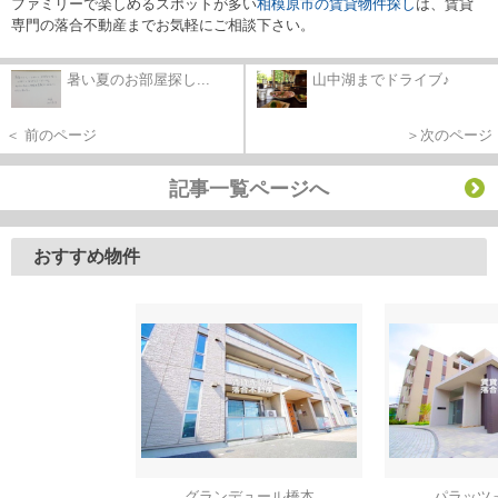
ファミリーで楽しめるスポットが多い
相模原市の賃貸物件探し
は、賃貸
専門の落合不動産までお気軽にご相談下さい。
暑い夏のお部屋探し...
山中湖までドライブ♪
＜ 前のページ
＞次のページ
記事一覧ページへ
おすすめ物件
グランデュール橋本
パラッツ