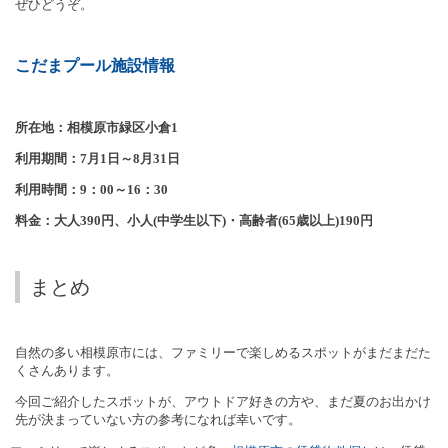
ぜひどうぞ。
こだまプール施設情報
所在地：相模原市緑区小倉
1
利用期間：
7
月
1
日～
8
月
31
日
利用時間：
9
：
00
～
16
：
30
料金：大人
390
円、小人
(
中学生以下
)
・高齢者
(65
歳以上
)190
円
まとめ
自然の多い相模原市には、ファミリーで楽しめるスポットがまだまだた
くさんあります。
今回ご紹介したスポットが、アウトドア好きの方や、まだ夏のお出かけ
先が決まっていない方の参考になれば幸いです。