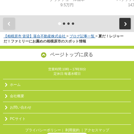
9.5万円
14
【相模原市 賃貸】落合不動産株式会社
>
ブログ記事一覧
>
夏だ！レジャー
だ！ファミリーにお薦めの相模原市のスポット情報
ページトップに戻る
営業時間:10時～17時30分
定休日:毎週水曜日
ホーム
会社概要
お問い合わせ
PCサイト
プライバシーポリシー
利用規約
｜アクセスマップ
｜