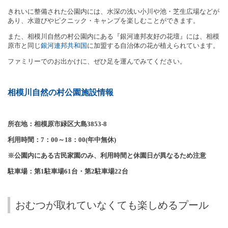
きれいに整備された公園内には、水深の浅い小川や池・芝生広場などが
あり、水遊びやピクニック・キャンプを楽しむことができます。
また、相模川自然の村公園内にある『銀河連邦友好の花壇』には、相模
原市と同じ
銀河連邦共和国
に加盟する自治体の花が植えられています。
ファミリーでのお出かけに、ぜひ足を運んでみてください。
相模川自然の村公園施設情報
所在地：相模原市緑区大島
3853-8
利用時間：
7
：
00
～
18
：
00(
年中無休
)
※公園内にある古民家園のみ、利用時間と休園日が異なるため注意
駐車場：第
1
駐車場
61
台・第
2
駐車場
22
台
おむつが取れていなくても楽しめるプール