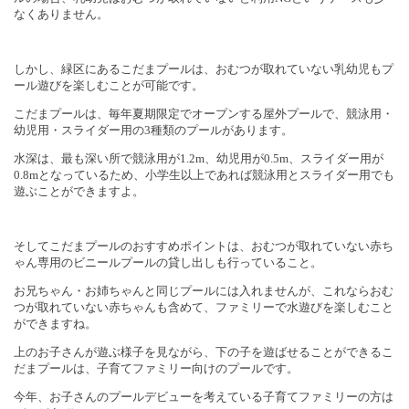
なくありません。
しかし、緑区にあるこだまプールは、おむつが取れていない乳幼児もプ
ール遊びを楽しむことが可能です。
こだまプールは、毎年夏期限定でオープンする屋外プールで、競泳用・
幼児用・スライダー用の
3
種類のプールがあります。
水深は、最も深い所で競泳用が
1.2m
、幼児用が
0.5m
、スライダー用が
0.8m
となっているため、小学生以上であれば競泳用とスライダー用でも
遊ぶことができますよ。
そしてこだまプールのおすすめポイントは、おむつが取れていない赤ち
ゃん専用のビニールプールの貸し出しも行っていること。
お兄ちゃん・お姉ちゃんと同じプールには入れませんが、
これならおむ
つが取れていない赤ちゃんも含めて、ファミリーで水遊びを楽しむこと
ができますね。
上のお子さんが遊ぶ様子を見ながら、下の子を遊ばせることができるこ
だまプールは、子育てファミリー向けのプールです。
今年、お子さんのプールデビューを考えている子育てファミリーの方は