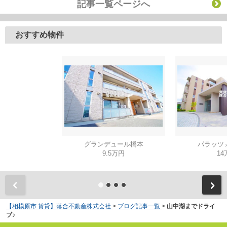
記事一覧ページへ
おすすめ物件
グランデュール橋本
パラッツ
9.5万円
14
【相模原市 賃貸】落合不動産株式会社
>
ブログ記事一覧
>
山中湖までドライ
ブ♪