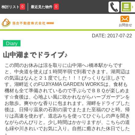
0
0
検討リスト
最近見た物件
お問合せ
DATE: 2017-07-22
Diary
山中湖までドライブ♪
この間のお休みは涼を取りに山中湖へ♪橋本駅からです
と、中央道を使えば１時間半弱で到着できます。湖周辺は
の気温はなんと２１度でした！！！びっくりな涼しさで
す。湖畔近くのFUJIYAMA GARDEN WORKS
は、食材も
機材も全て準備されているので手ぶらでＢＢＱが楽しめま
す☆食後は、心地よい風に吹かれながらハーブガーデンを
お散歩。爽やかな香りに包まれます。湖畔をドライブした
後は、日帰り温泉の石割の湯でまたまた至福のひと時。帰
りは高速を使わず、道志みちを使ってひぐらしの声を聞き
ながらのんびりと。少し時間はかかりますが、こちらの道
も緑や川きれいでお気に入り。自然に癒された休日でした
♪