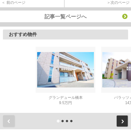
＜ 前のページ
＞次のページ
記事一覧ページへ
おすすめ物件
グランデュール橋本
パラッツ
9.5万円
14