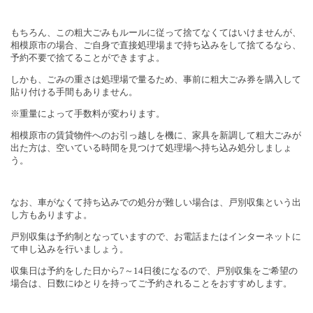
もちろん、この粗大ごみもルールに従って捨てなくてはいけませんが、
相模原市の場合、ご自身で直接処理場まで持ち込みをして捨てるなら、
予約不要で捨てることができますよ。
しかも、ごみの重さは処理場で量るため、事前に粗大ごみ券を購入して
貼り付ける手間もありません。
※重量によって手数料が変わります。
相模原市の賃貸物件へのお引っ越しを機に、家具を新調して粗大ごみが
出た方は、空いている時間を見つけて処理場へ持ち込み処分しましょ
う。
なお、車がなくて持ち込みでの処分が難しい場合は、戸別収集という出
し方もありますよ。
戸別収集は予約制となっていますので、お電話またはインターネットに
て申し込みを行いましょう。
収集日は予約をした日から
7
～
14
日後になるので、戸別収集をご希望の
場合は、日数にゆとりを持ってご予約されることをおすすめします。