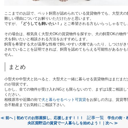
ここまでのお話で、ペット飼育が認められている賃貸物件でも、大型犬の
難しい理由についてお解りいただけたかと思います。
ですが、
「どうしても飼いたい！」
とご希望される方もいらっしゃるでし
その場合は、根気良く大型犬
OK
の賃貸物件を探すか、犬の飼育
OK
の物件
犬を飼いたいと相談される方法をおすすめします。
飼育を希望する犬が温厚な性格で飼いやすい犬種であったり、しつけがき
されていることを証明できれば、飼育を認めてもらえる可能性があるかも
せん。
まとめ
小型犬や中型犬と比べると、大型犬と一緒に暮らせる賃貸物件はまだまだ
のが現状です。
しかし、全ての物件が受け入れ
NG
とも限らないので、まずは
1
度ご相談し
ください。
相模原市や近隣の街で
犬と暮らせるペット可賃貸
をお探しの方は、賃貸専
合不動産までお気軽にご相談下さい。
記事一覧
≪ 前へ｜初めてのお部屋探し、応援します！！！
学生の街・
央区淵野辺の賃貸で一人暮らしを始めよう！｜次へ ≫