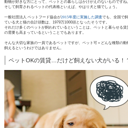
動物が好きな方にとって、ペットとの暮らしはかけがえのないものですね
そして飼育されるペットの代表格といえば、やはり犬と猫でしょう。
一般社団法人 ペットフード協会が
2015
年度に実施した調査
でも、全国で
ている犬と猫の合計頭数は、
1979
万
1000
頭となったそうです。
それだけ多くのペットが飼われているということは、ペットと暮らせる賃
の需要も高まっているということでもあります。
そんな大切な家族の一員であるペットですが、ペット可＝どんな種類の動
飼えるというわけではありません。
ペットOKの賃貸…だけど飼えない犬がいる！