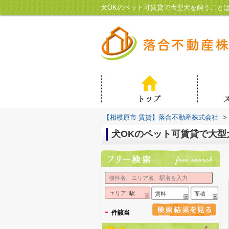
犬OKのペット可賃貸で大型犬を飼うこと
【相模原市 賃貸】落合不動産株式会社
>
犬OKのペット可賃貸で大型
エリア| 駅
賃料
面積
-
件該当