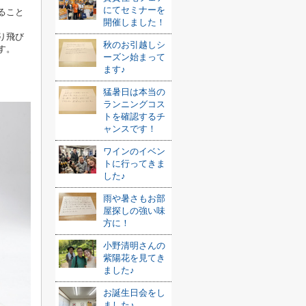
にてセミナーを
ること
開催しました！
り飛び
秋のお引越しシ
す。
ーズン始まって
ます♪
猛暑日は本当の
ランニングコス
トを確認するチ
ャンスです！
ワインのイベン
トに行ってきま
した♪
雨や暑さもお部
屋探しの強い味
方に！
小野清明さんの
紫陽花を見てき
ました♪
お誕生日会をし
ました♪