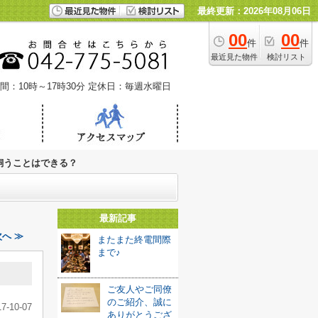
最終更新：2026年08月06日
00
00
件
件
最近見た物件
検討リスト
間：10時～17時30分
定休日：毎週水曜日
飼うことはできる？
最新記事
へ ≫
またまた終電間際
まで♪
ご友人やご同僚
のご紹介、誠に
17-10-07
ありがとうござ