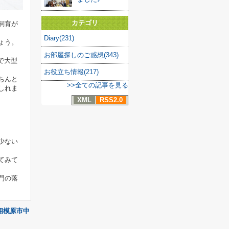
カテゴリ
飼育が
Diary(231)
ょう。
お部屋探しのご感想(343)
で大型
お役立ち情報(217)
ちんと
>>全ての記事を見る
しれま
XML
RSS2.0
少ない
てみて
門の落
相模原市中