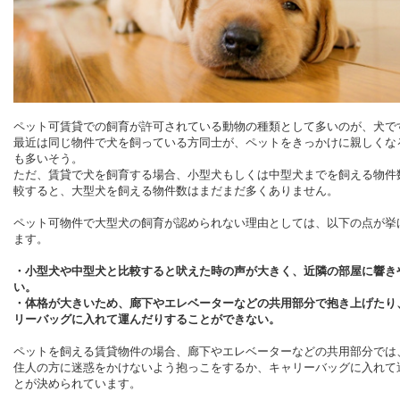
ペット可賃貸での飼育が許可されている動物の種類として多いのが、犬で
最近は同じ物件で犬を飼っている方同士が、ペットをきっかけに親しくな
も多いそう。
ただ、賃貸で犬を飼育する場合、小型犬もしくは中型犬までを飼える物件
較すると、大型犬を飼える物件数はまだまだ多くありません。
ペット可物件で大型犬の飼育が認められない理由としては、以下の点が挙
ます。
・小型犬や中型犬と比較すると吠えた時の声が大きく、近隣の部屋に響き
い。
・体格が大きいため、廊下やエレベーターなどの共用部分で抱き上げたり
リーバッグに入れて運んだりすることができない。
ペットを飼える賃貸物件の場合、廊下やエレベーターなどの共用部分では
住人の方に迷惑をかけないよう抱っこをするか、キャリーバッグに入れて
とが決められています。