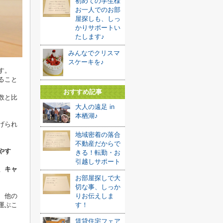
初めての学生様
お一人でのお部
屋探しも、しっ
かりサポートい
たします♪
みんなでクリスマ
スケーキを♪
す。
ること
おすすめ記事
数と比
大人の遠足 in
本栖湖♪
げられ
地域密着の落合
不動産だからで
やす
きる！転勤・お
引越しサポート
、キャ
お部屋探しで大
切な事、しっか
りお伝えしま
、他の
す！
運ぶこ
賃貸住宅フェア