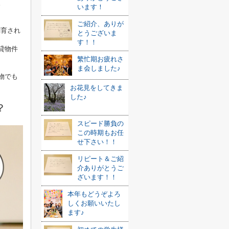
。
います！
ご紹介、ありが
飼育され
とうございま
す！！
貸物件
繁忙期お疲れさ
ま会しました♪
物でも
お花見をしてきま
した♪
？
スピード勝負の
この時期もお任
せ下さい！！
リピート＆ご紹
介ありがとうご
ざいます！！
本年もどうぞよろ
しくお願いいたし
ます♪