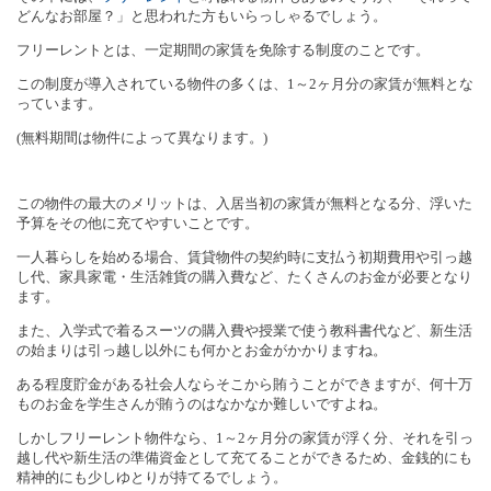
どんなお部屋？」と思われた方もいらっしゃるでしょう。
フリーレントとは、一定期間の家賃を免除する制度のことです。
この制度が導入されている物件の多くは、
1
～
2
ヶ月分の家賃が無料とな
っています。
(
無料期間は物件によって異なります。
)
この物件の最大のメリットは、入居当初の家賃が無料となる分、浮いた
予算をその他に充てやすいことです。
一人暮らしを始める場合、賃貸物件の契約時に支払う初期費用や引っ越
し代、家具家電・生活雑貨の購入費など、たくさんのお金が必要となり
ます。
また、入学式で着るスーツの購入費や授業で使う教科書代など、新生活
の始まりは引っ越し以外にも何かとお金がかかりますね。
ある程度貯金がある社会人ならそこから賄うことができますが、何十万
ものお金を学生さんが賄うのはなかなか難しいですよね。
しかしフリーレント物件なら、
1
～
2
ヶ月分の家賃が浮く分、それを引っ
越し代や新生活の準備資金として充てることができるため、金銭的にも
精神的にも少しゆとりが持てるでしょう。