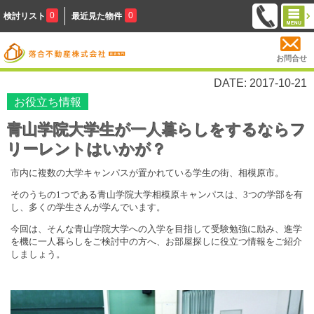
0
0
検討リスト
最近見た物件
お問合せ
DATE: 2017-10-21
お役立ち情報
青山学院大学生が一人暮らしをするならフ
リーレントはいかが？
市内に複数の大学キャンパスが置かれている学生の街、相模原市。
そのうちの
1
つである青山学院大学相模原キャンパスは、
3
つの学部を有
し、多くの学生さんが学んでいます。
今回は、そんな青山学院大学への入学を目指して受験勉強に励み、進学
を機に一人暮らしをご検討中の方へ、お部屋探しに役立つ情報をご紹介
しましょう。