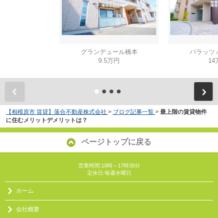
グランデュール橋本
パラッツ
9.5万円
14
【相模原市 賃貸】落合不動産株式会社
>
ブログ記事一覧
>
最上階の賃貸物件
に住むメリットデメリットは？
ページトップに戻る
営業時間:10時～17時30分
定休日:毎週水曜日
ホーム
会社概要