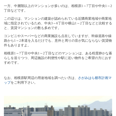
一方、中層階以上のマンションが多いのは、相模原
1
～
7
丁目や中央
1
～
2
丁目などです。
この辺りは、マンションの建築が認められている近隣商業地域や商業地
域に指定されているため、中央
3
～
6
丁目や横山
1
～
2
丁目などと比較する
と、賃貸マンションの数も多めです。
コンビニやスーパーなどの商業施設も点在していますが、幹線道路や線
路から
1
～
2
本道を入るだけでも、意外と周りの音が気にならない賃貸物
件もありますよ。
相模原
1
～
7
丁目や中央
1
～
2
丁目などのマンションは、ある程度静かな暮
らしを送りつつ、周辺施設の利便性や駅に近い物件をご希望の方におす
すめです。
なお、相模原駅周辺の用途地域を調べたい方は、
さがみはら都市計画マ
ップ
をご利用下さい。