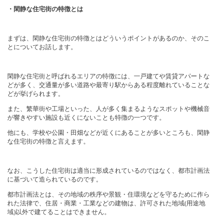
・閑静な住宅街の特徴とは
まずは、閑静な住宅街の特徴とはどういうポイントがあるのか、そのこ
とについてお話します。
閑静な住宅街と呼ばれるエリアの特徴には、一戸建てや賃貸アパートな
どが多く、交通量が多い道路や最寄り駅からある程度離れていることな
どが挙げられます。
また、繁華街や工場といった、人が多く集まるようなスポットや機械音
が響きやすい施設も近くにないことも特徴の一つです。
他にも、学校や公園・田畑などが近くにあることが多いところも、閑静
な住宅街の特徴と言えます。
なお、こうした住宅街は適当に形成されているのではなく、都市計画法
に基づいて造られているのです。
都市計画法とは、その地域の秩序や景観・住環境などを守るために作ら
れた法律で、住居・商業・工業などの建物は、許可された地域
(
用途地
域
)
以外で建てることはできません。