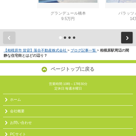
グランデュール橋本
パラッツ
9.5万円
14
【相模原市 賃貸】落合不動産株式会社
>
ブログ記事一覧
>
相模原駅周辺の閑
静な住宅街とはどの辺り？
ページトップに戻る
営業時間:10時～17時30分
定休日:毎週水曜日
ホーム
会社概要
お問い合わせ
PCサイト