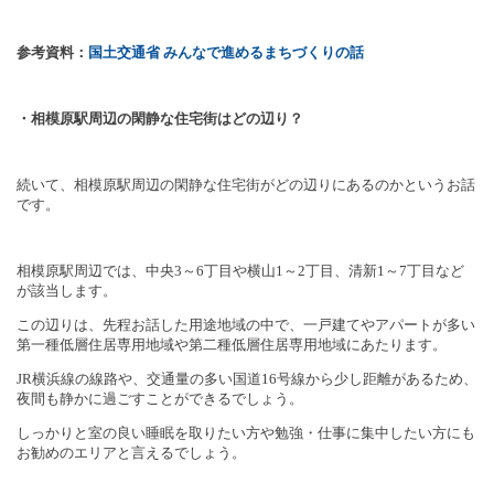
参考資料：
国土交通省
みんなで進めるまちづくりの話
・相模原駅周辺の閑静な住宅街はどの辺り？
続いて、相模原駅周辺の閑静な住宅街がどの辺りにあるのかというお話
です。
相模原駅周辺では、中央
3
～
6
丁目や横山
1
～
2
丁目、清新
1
～
7
丁目など
が該当します。
この辺りは、先程お話した用途地域の中で、一戸建てやアパートが多い
第一種低層住居専用地域や第二種低層住居専用地域にあたります。
JR
横浜線の線路や、交通量の多い国道
16
号線から少し距離があるため、
夜間も静かに過ごすことができるでしょう。
しっかりと室の良い睡眠を取りたい方や勉強・仕事に集中したい方にも
お勧めのエリアと言えるでしょう。