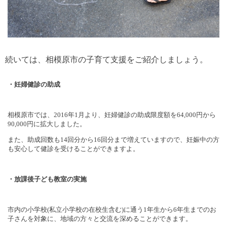
続いては、相模原市の子育て支援をご紹介しましょう。
・妊婦健診の助成
相模原市では、
2016
年
1
月より、妊婦健診の助成限度額を
64,000
円から
90,000
円に拡大しました。
また、助成回数も
14
回分から
16
回分まで増えていますので、妊娠中の方
も安心して健診を受けることができますよ。
・放課後子ども教室の実施
市内の小学校
(
私立小学校の在校生含む
)
に通う
1
年生から
6
年生までのお
子さんを対象に、地域の方々と交流を深めることができます。