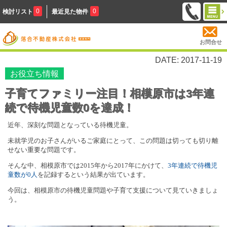
0
0
検討リスト
最近見た物件
お問合せ
DATE: 2017-11-19
お役立ち情報
子育てファミリー注目！相模原市は3年連
続で待機児童数0を達成！
近年、深刻な問題となっている待機児童。
未就学児のお子さんがいるご家庭にとって、この問題は切っても切り離
せない重要な問題です。
そんな中、相模原市では
2015
年から
2017
年にかけて、
3
年連続で待機児
童数が0
人
を記録するという結果が出ています。
今回は、相模原市の待機児童問題や子育て支援について見ていきましょ
う。