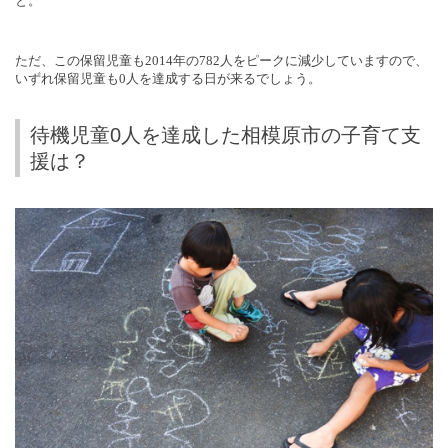
と。
ただ、この保留児童も
2014
年の
782
人をピークに減少していますので、
いずれ保留児童も
0
人を達成する日が来るでしょう。
待機児童0人を達成した相模原市の子育て支
援は？