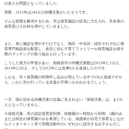
の多さが問題となっていました。
実際、
2012
年は
244
人の待機児童がいたそうです。
そんな状態を解消するため、市は保育施設の拡充に力を入れ、市全体の
保育受け入れ枠を増やしていきました。
また、単に施設を増やすだけでなく、南区・中央区・緑区それぞれに保
育専門相談員を配置し、各区に住む子育てファミリーが保育施設を探す
際のマッチングの取り組みも行っています。
こうした努力の甲斐があり、相模原市の待機児童数は
2013
年に
132
人、
2014
年に
93
人、そして
2015
年には見事
0
人を達成したのです。
しかも、年々保育園の利用申し込みが増えている中での
0
人達成ですか
ら、いかに市が行っている支援が手厚いかがわかるでしょう。
一方、国が定める待機児童の定義に含まれない『保留児童』は、まだ
0
人となっていません。
※保留児童…市の認定保育室利用、幼稚園の一時預かり利用、
1
園のみ
または特定の保育園のみを希望している、保護者が自宅で保育をしなが
らインターネット等で求職活動中のいずれかに該当するお子さんのこ