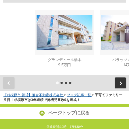
グランデュール橋本
パラッツ
9.5万円
14
【相模原市 賃貸】落合不動産株式会社
>
ブログ記事一覧
>
子育てファミリー
注目！相模原市は3年連続で待機児童数0を達成！
ページトップに戻る
営業時間:10時～17時30分